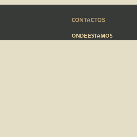
CONTACTOS
ONDE ESTAMOS
Campoaves - Centro de Aba
Lugar dos Vales, 3680-120 Ol
Campoaves - Centro de Tra
Rua do Matadouro - Caçador
TELEFONE - OLIVEIRA DE
FRADES
232 760 750
Custo chamada para a rede fixa nacional